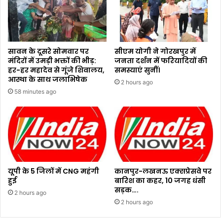
सावन के दूसरे सोमवार पर
सीएम योगी ने गोरखपुर में
मंदिरों में उमड़ी भक्तों की भीड़:
जनता दर्शन में फरियादियों की
हर-हर महादेव से गूंजे शिवालय,
समस्याएं सुनीं।
आस्था के साथ जलाभिषेक
2 hours ago
58 minutes ago
यूपी के 5 जिलों में CNG महंगी
कानपुर-लखनऊ एक्सप्रेसवे पर
हुई
बारिश का कहर, 10 जगह धंसी
सड़क….
2 hours ago
2 hours ago