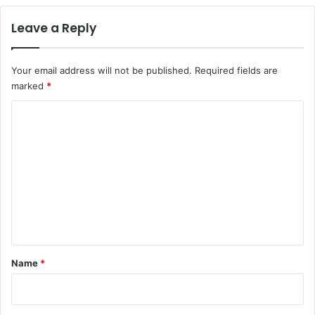
Leave a Reply
Your email address will not be published.
Required fields are
marked
*
C
o
m
m
e
n
t
*
Name
*