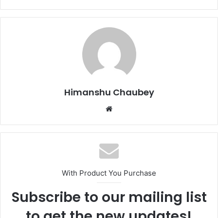
c
st
ai
ar
e
o
l
e
b
d
o
o
o
n
k
Himanshu Chaubey
With Product You Purchase
Subscribe to our mailing list
to get the new updates!