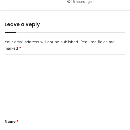
18 hours ago
Leave a Reply
Your email address will not be published.
Required fields are
marked
*
C
o
m
m
e
n
t
*
Name
*