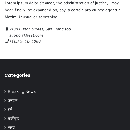
Lorem ipsum dolor sit amet, the administration of justice, I may
hear, finally, be expanded on, say, a certain pro cu neglegentur.
Mazim.Unusual or something.
2130 Fulton Street, San Francisco
support@test.com
+(15) 94117-1080
Categories
Breaking News
क्राइम
धर्म
बॉलीवुड
भारत