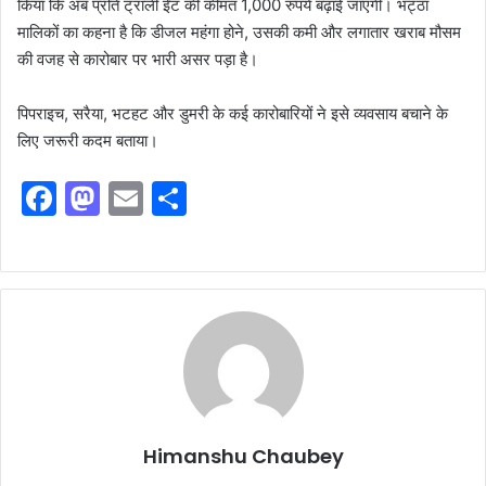
किया कि अब प्रति ट्राली ईंट की कीमत 1,000 रुपये बढ़ाई जाएगी। भट्ठा
मालिकों का कहना है कि डीजल महंगा होने, उसकी कमी और लगातार खराब मौसम
की वजह से कारोबार पर भारी असर पड़ा है।
पिपराइच, सरैया, भटहट और डुमरी के कई कारोबारियों ने इसे व्यवसाय बचाने के
लिए जरूरी कदम बताया।
F
M
E
S
a
a
m
h
c
st
ai
ar
e
o
l
e
b
d
o
o
o
n
k
Himanshu Chaubey