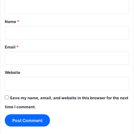
n
t
*
Name
*
Email
*
Website
Save my name, email, and website in this browser for the next
time I comment.