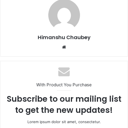
b
d
o
o
o
n
k
Himanshu Chaubey
With Product You Purchase
Subscribe to our mailing list
to get the new updates!
Lorem ipsum dolor sit amet, consectetur.