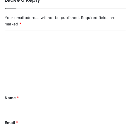
Leave a Reply
Your email address will not be published.
Required fields are
marked
*
C
o
m
m
e
n
t
*
Name
*
Email
*