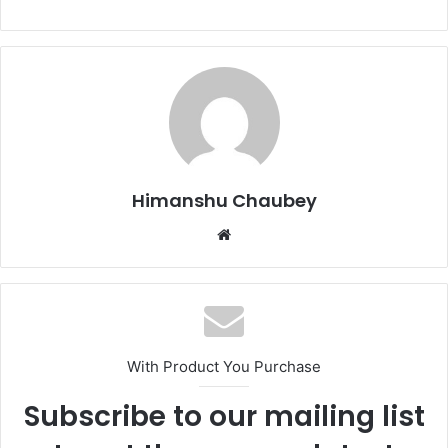
c
st
ai
ar
e
o
l
e
b
d
o
o
o
n
k
Himanshu Chaubey
With Product You Purchase
Subscribe to our mailing list