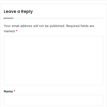
Leave a Reply
Your email address will not be published.
Required fields are
marked
*
C
o
m
m
e
n
t
*
Name
*