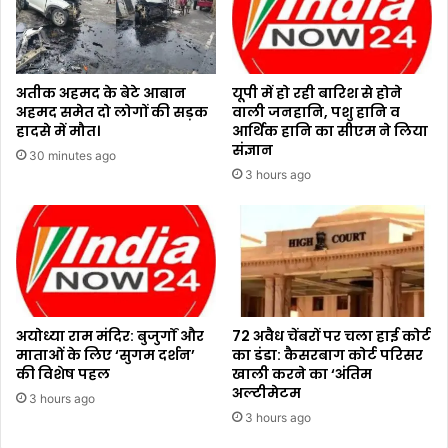
अतीक अहमद के बेटे आबान
यूपी में हो रही बारिश से होने
अहमद समेत दो लोगों की सड़क
वाली जनहानि, पशु हानि व
हादसे में मौत।
आर्थिक हानि का सीएम ने लिया
संज्ञान
30 minutes ago
3 hours ago
अयोध्या राम मंदिर: बुजुर्गों और
72 अवैध चेंबरों पर चला हाई कोर्ट
माताओं के लिए ‘सुगम दर्शन’
का डंडा: कैसरबाग कोर्ट परिसर
की विशेष पहल
खाली करने का ‘अंतिम
अल्टीमेटम
3 hours ago
3 hours ago