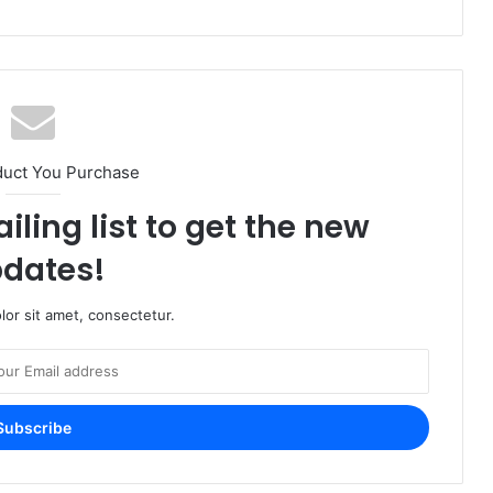
duct You Purchase
iling list to get the new
dates!
or sit amet, consectetur.