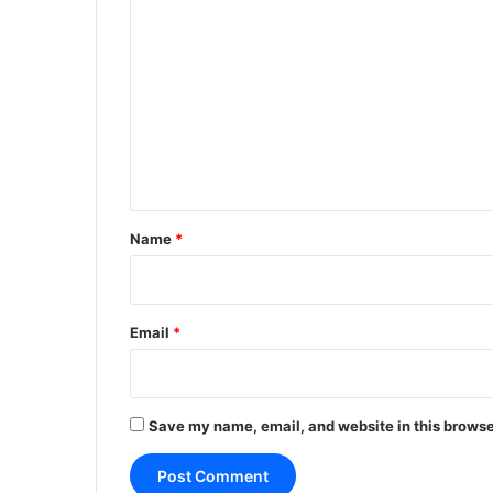
C
o
m
m
e
n
t
*
Name
*
Email
*
Save my name, email, and website in this browse