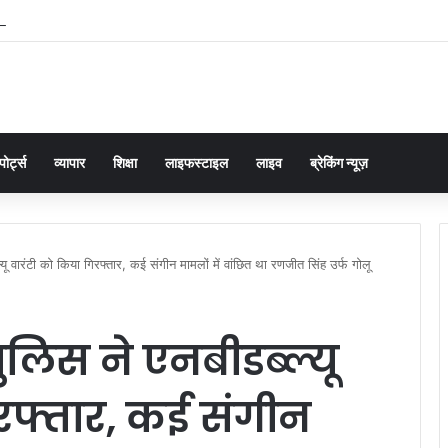
: कौस्तुभमणि पाठक बने जखनिया के नए खंड विकास अधिकारी, संभाला अतिरिक्त प्रभार
पोर्ट्स
व्यापार
शिक्षा
लाइफस्टाइल
लाइव
ब्रेकिंग न्यूज़
ल्यू वारंटी को किया गिरफ्तार, कई संगीन मामलों में वांछित था रणजीत सिंह उर्फ गोलू
पुलिस ने एनबीडब्ल्यू
िरफ्तार, कई संगीन