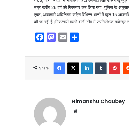
468, 471 भादवि से संबंधित वारंटी रणजीत सिंह उर्फ गोलू पुत्र 
उम्र करीब 26 वर्ष को गिरफ्तार कर लिया गया।पुलिस के अनुसार गिर
एक्ट, आबकारी अधिनियम सहित विभिन्न थानों में कुल 15 आपराधिक मु
की जा रही है।गिरफ्तारी करने वाली टीम में उपनिरीक्षक गजेन्द्
F
M
E
S
a
a
m
h
c
st
ai
ar
e
o
l
e
Share
b
d
o
o
o
n
k
Himanshu Chaubey