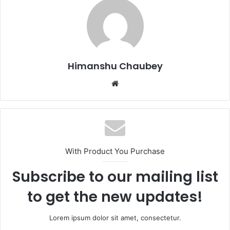
b
d
o
o
o
n
k
Himanshu Chaubey
With Product You Purchase
Subscribe to our mailing list
to get the new updates!
Lorem ipsum dolor sit amet, consectetur.