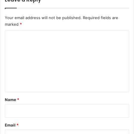
Your email address will not be published.
Required fields are
marked
*
C
o
m
m
e
n
t
*
Name
*
Email
*