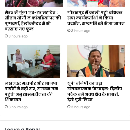
मेरठ में गूंजा ‘हर-हर महादेव’:
गोरखपुर में काली पट्टी बांधकर
सीएम योगी ने कांवड़ियों पर की
सपा कार्यकर्ताओं ने किया
पुष्पवर्षा, हेलीकॉप्टर से भी
प्रदर्शन, राष्ट्रपति को भेजा ज्ञापन
बरसाए गए फूल
3 hours ago
3 hours ago
लखनऊ: महापौर और भाजपा
यूपी बीजेपी का बड़ा
पार्षदों में बढ़ी रार, संगठन तक
संगठनात्मक फेरबदल: दिलीप
पहुंची अनुशासनहीनता की
पटेल बने अवध क्षेत्र के प्रभारी,
शिकायत
देखें पूरी लिस्ट
3 hours ago
3 hours ago
Leave a Reply