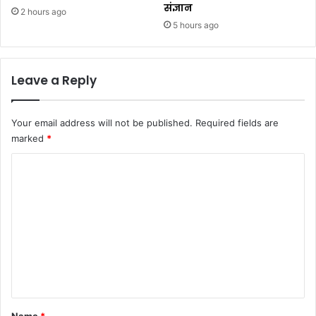
संज्ञान
2 hours ago
5 hours ago
Leave a Reply
Your email address will not be published.
Required fields are
marked
*
C
o
m
m
e
n
t
*
Name
*