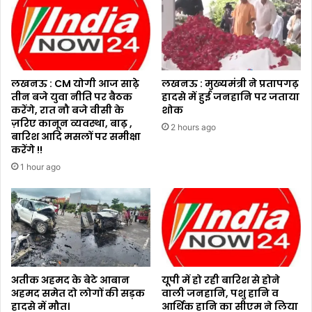
लखनऊ : CM योगी आज साढ़े
लखनऊ : मुख्यमंत्री ने प्रतापगढ़
तीन बजे युवा नीति पर बैठक
हादसे में हुई जनहानि पर जताया
करेंगे, रात नौ बजे वीसी के
शोक
ज़रिए कानून व्यवस्था, बाढ़ ,
2 hours ago
बारिश आदि मसलों पर समीक्षा
करेंगे !!
1 hour ago
अतीक अहमद के बेटे आबान
यूपी में हो रही बारिश से होने
अहमद समेत दो लोगों की सड़क
वाली जनहानि, पशु हानि व
हादसे में मौत।
आर्थिक हानि का सीएम ने लिया