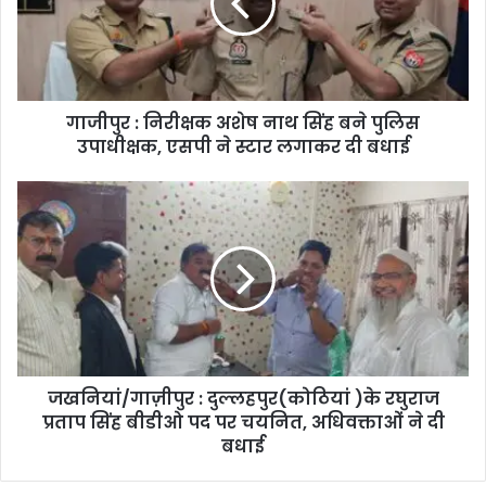
गाजीपुर : निरीक्षक अशेष नाथ सिंह बने पुलिस
उपाधीक्षक, एसपी ने स्टार लगाकर दी बधाई
जखनियां/गाज़ीपुर : दुल्लहपुर(कोठियां )के रघुराज
प्रताप सिंह बीडीओ पद पर चयनित, अधिवक्ताओं ने दी
बधाई