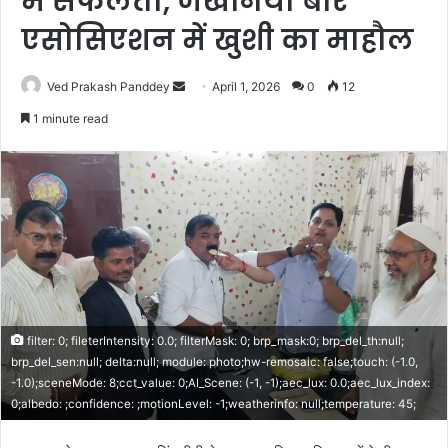
में सफलता, जखनिया बार
एसोसिएशन में खुशी का माहौल
Ved Prakash Panddey
April 1, 2026
0
12
1 minute read
filter: 0; fileterIntensity: 0.0; filterMask: 0; brp_mask:0; brp_del_th:null;
brp_del_sen:null; delta:null; module: photo;hw-remosaic: false;touch: (-1.0,
-1.0);sceneMode: 8;cct_value: 0;AI_Scene: (-1, -1);aec_lux: 0.0;aec_lux_index:
0;albedo: ;confidence: ;motionLevel: -1;weatherinfo: null;temperature: 45;