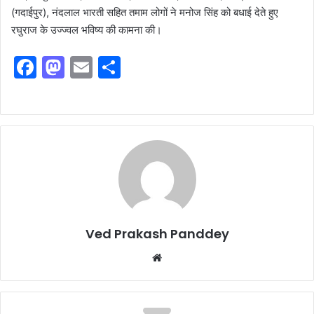
(गदाईपुर), नंदलाल भारती सहित तमाम लोगों ने मनोज सिंह को बधाई देते हुए
रघुराज के उज्ज्वल भविष्य की कामना की।
F
M
E
S
a
a
m
h
c
st
ai
ar
e
o
l
e
b
d
o
o
o
n
k
Ved Prakash Panddey