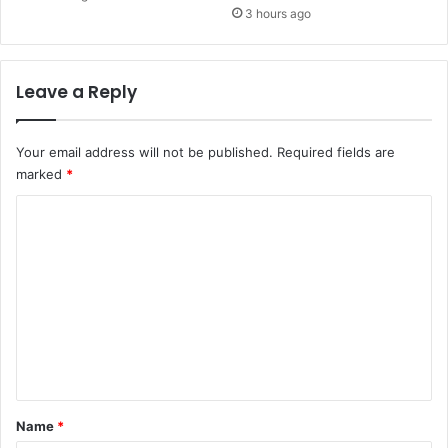
3 hours ago
Leave a Reply
Your email address will not be published.
Required fields are
marked
*
C
o
m
m
e
n
t
*
Name
*