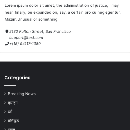
Lorem ipsum dolor sit amet, the administration of justice, I may
hear, finally, be expanded on, say, a certain pro cu neglegentur.
Mazim.Unusual or something.
2130 Fulton Street, San Francisco
support@test.com
+(15) 94117-1080
Categories
Breaking News
क्राइम
धर्म
बॉलीवुड
भारत