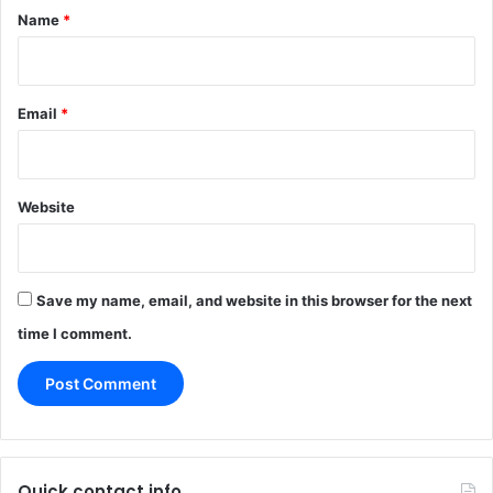
*
Name
*
Email
*
Website
Save my name, email, and website in this browser for the next
time I comment.
Quick contact info