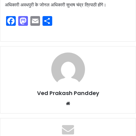
अधिकारी अवधपुरी के जोनल अधिकारी सुभाष चंद्र त्रिपाठी होंगे।
F
M
E
S
a
a
m
h
c
st
ai
ar
e
o
l
e
b
d
o
o
o
n
k
Ved Prakash Panddey